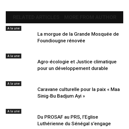
RELATED ARTICLES
MORE FROM AUTHOR
A la une
La morgue de la Grande Mosquée de
Foundiougne rénovée
A la une
Agro-écologie et Justice climatique
pour un développement durable
A la une
Caravane culturelle pour la paix « Maa
Sinig-Bu Badjum Ayi »
A la une
Du PROSAF au PRS, l’Eglise
Luthérienne du Sénégal s’engage