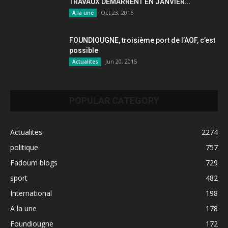
TRAVAUX DÉMARRENT EN JANVIER...
Oct 23, 2016
A la une
FOUNDIOUGNE, troisième port de l’AOF, c’est
possible
Jun 20, 2015
Actualites
POPULAR CATEGORY
Actualites
2274
politique
757
Fadoum blogs
729
sport
482
International
198
A la une
178
Foundiougne
172