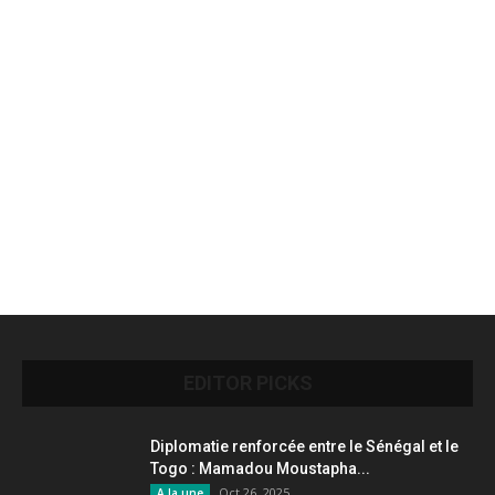
EDITOR PICKS
Diplomatie renforcée entre le Sénégal et le
Togo : Mamadou Moustapha...
Oct 26, 2025
A la une