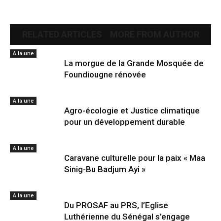
RELATED ARTICLES
MORE FROM AUTHOR
A la une
La morgue de la Grande Mosquée de
Foundiougne rénovée
A la une
Agro-écologie et Justice climatique
pour un développement durable
A la une
Caravane culturelle pour la paix « Maa
Sinig-Bu Badjum Ayi »
A la une
Du PROSAF au PRS, l’Eglise
Luthérienne du Sénégal s’engage