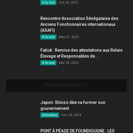
Oct 26, 2025
A la une
Rencontre Association Sénégalaise des
Anciens Fonctionnaires internationaux
(ASAFI)
May 31, 2025
A la une
Fatick : Remise des attestations aux Relais
Élevage et Responsables de...
Mar 29, 2025
A la une
POPULAR POSTS
Japon: Shinzo Abe va former son
gouvernement
Dec 23, 2014
Actualites
PONT À PÉAGE DE FOUNDIOUGNE : LES