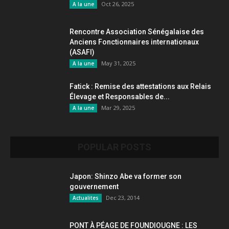
Oct 26, 2025
A la une
Rencontre Association Sénégalaise des
Anciens Fonctionnaires internationaux
(ASAFI)
May 31, 2025
A la une
Fatick : Remise des attestations aux Relais
Élevage et Responsables de...
Mar 29, 2025
A la une
POPULAR POSTS
Japon: Shinzo Abe va former son
gouvernement
Dec 23, 2014
Actualites
PONT À PÉAGE DE FOUNDIOUGNE : LES