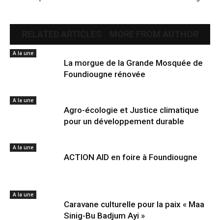
RELATED ARTICLES
MORE FROM AUTHOR
A la une
La morgue de la Grande Mosquée de
Foundiougne rénovée
A la une
Agro-écologie et Justice climatique
pour un développement durable
A la une
ACTION AID en foire à Foundiougne
A la une
Caravane culturelle pour la paix « Maa
Sinig-Bu Badjum Ayi »