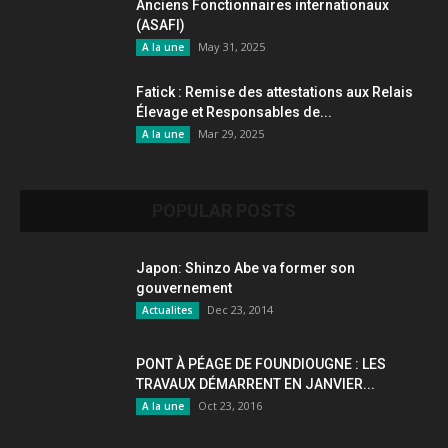
Anciens Fonctionnaires internationaux
(ASAFI)
May 31, 2025
A la une
Fatick : Remise des attestations aux Relais
Élevage et Responsables de...
Mar 29, 2025
A la une
POPULAR POSTS
Japon: Shinzo Abe va former son
gouvernement
Dec 23, 2014
Actualites
PONT À PÉAGE DE FOUNDIOUGNE : LES
TRAVAUX DÉMARRENT EN JANVIER...
Oct 23, 2016
A la une