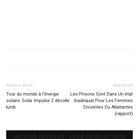
Previous article
Next article
Tour du monde à l’énergie
Les Prisons Sont Dans Un état
solaire: Solar Impulse 2 décolle
Inadéquat Pour Les Femmes
lundi
Enceintes Ou Allaitantes
(rapport)
RELATED ARTICLES
MORE FROM AUTHOR