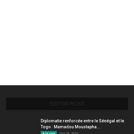
EDITOR PICKS
Diplomatie renforcée entre le Sénégal et le
Togo : Mamadou Moustapha...
Oct 26, 2025
A la une