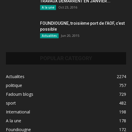
TRAVAUX DÉMARRENT EN JANVIER...
Oct 23, 2016
A la une
FOUNDIOUGNE, troisième port de l’AOF, c’est
possible
Jun 20, 2015
Actualites
POPULAR CATEGORY
Actualites
2274
politique
757
Fadoum blogs
729
sport
482
International
198
A la une
178
Foundiougne
172