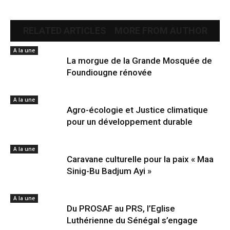
RELATED ARTICLES
MORE FROM AUTHOR
A la une
La morgue de la Grande Mosquée de
Foundiougne rénovée
A la une
Agro-écologie et Justice climatique
pour un développement durable
A la une
Caravane culturelle pour la paix « Maa
Sinig-Bu Badjum Ayi »
A la une
Du PROSAF au PRS, l’Eglise
Luthérienne du Sénégal s’engage