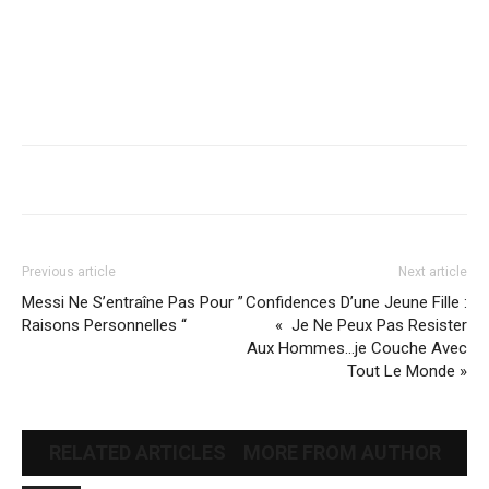
Previous article
Next article
Messi Ne S’entraîne Pas Pour ”
Confidences D’une Jeune Fille :
Raisons Personnelles “
« Je Ne Peux Pas Resister
Aux Hommes…je Couche Avec
Tout Le Monde »
RELATED ARTICLES
MORE FROM AUTHOR