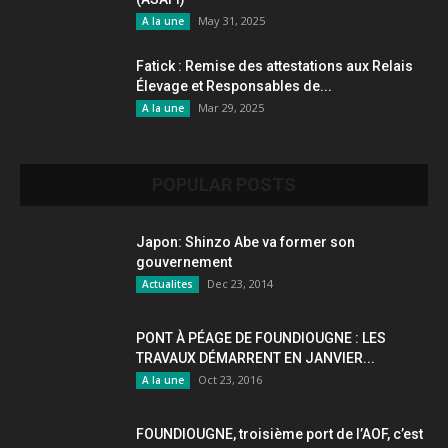
May 31, 2025
A la une
Fatick : Remise des attestations aux Relais
Élevage et Responsables de...
Mar 29, 2025
A la une
POPULAR POSTS
Japon: Shinzo Abe va former son
gouvernement
Dec 23, 2014
Actualites
PONT À PÉAGE DE FOUNDIOUGNE : LES
TRAVAUX DÉMARRENT EN JANVIER...
Oct 23, 2016
A la une
FOUNDIOUGNE, troisième port de l’AOF, c’est