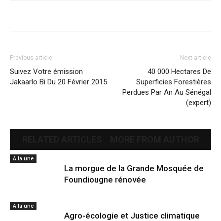
Previous article
Next article
Suivez Votre émission
40 000 Hectares De
Jakaarlo Bi Du 20 Février 2015
Superficies Forestières
Perdues Par An Au Sénégal
(expert)
RELATED ARTICLES
MORE FROM AUTHOR
A la une
La morgue de la Grande Mosquée de
Foundiougne rénovée
A la une
Agro-écologie et Justice climatique