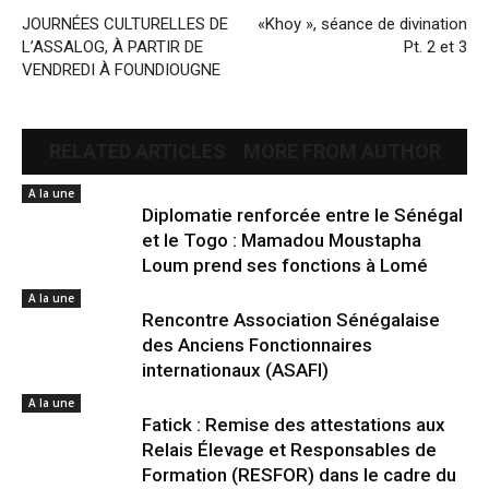
JOURNÉES CULTURELLES DE
«Khoy », séance de divination
L’ASSALOG, À PARTIR DE
Pt. 2 et 3
VENDREDI À FOUNDIOUGNE
RELATED ARTICLES
MORE FROM AUTHOR
A la une
Diplomatie renforcée entre le Sénégal
et le Togo : Mamadou Moustapha
Loum prend ses fonctions à Lomé
A la une
Rencontre Association Sénégalaise
des Anciens Fonctionnaires
internationaux (ASAFI)
A la une
Fatick : Remise des attestations aux
Relais Élevage et Responsables de
Formation (RESFOR) dans le cadre du