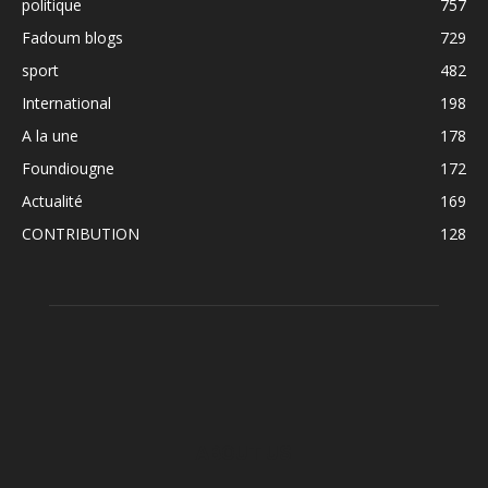
politique
757
Fadoum blogs
729
sport
482
International
198
A la une
178
Foundiougne
172
Actualité
169
CONTRIBUTION
128
ABOUT US