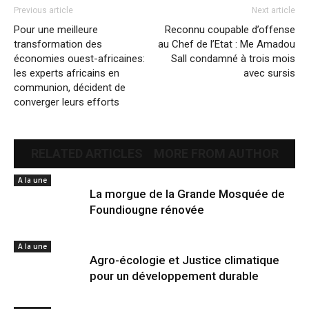
Previous article
Next article
Pour une meilleure
Reconnu coupable d’offense
transformation des
au Chef de l’Etat : Me Amadou
économies ouest-africaines:
Sall condamné à trois mois
les experts africains en
avec sursis
communion, décident de
converger leurs efforts
RELATED ARTICLES
MORE FROM AUTHOR
A la une
La morgue de la Grande Mosquée de
Foundiougne rénovée
A la une
Agro-écologie et Justice climatique
pour un développement durable