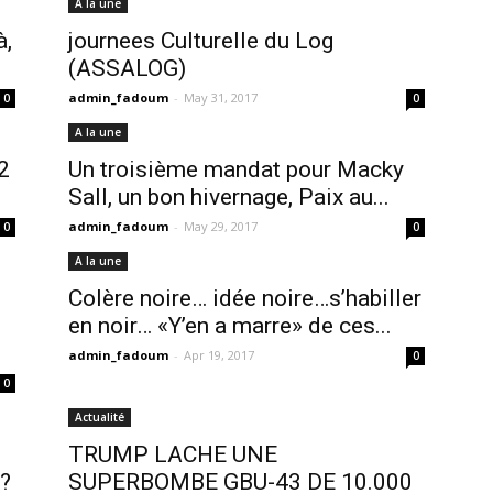
A la une
à,
journees Culturelle du Log
(ASSALOG)
admin_fadoum
-
May 31, 2017
0
0
A la une
2
Un troisième mandat pour Macky
Sall, un bon hivernage, Paix au...
admin_fadoum
-
May 29, 2017
0
0
A la une
Colère noire… idée noire…s’habiller
en noir… «Y’en a marre» de ces...
admin_fadoum
-
Apr 19, 2017
0
0
Actualité
TRUMP LACHE UNE
 ?
SUPERBOMBE GBU-43 DE 10.000