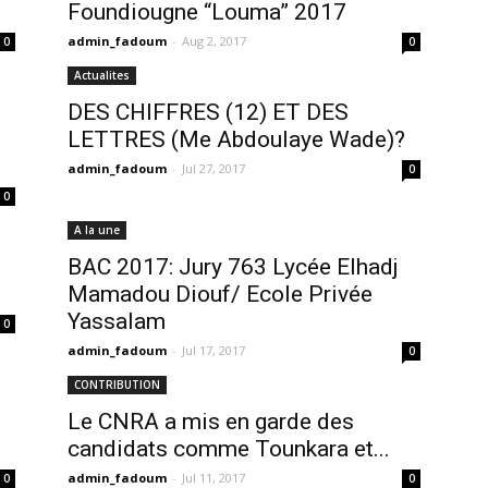
.
Foundiougne “Louma” 2017
admin_fadoum
-
Aug 2, 2017
0
0
Actualites
DES CHIFFRES (12) ET DES
LETTRES (Me Abdoulaye Wade)?
admin_fadoum
-
Jul 27, 2017
0
0
A la une
BAC 2017: Jury 763 Lycée Elhadj
Mamadou Diouf/ Ecole Privée
Yassalam
0
admin_fadoum
-
Jul 17, 2017
0
CONTRIBUTION
Le CNRA a mis en garde des
candidats comme Tounkara et...
admin_fadoum
-
Jul 11, 2017
0
0