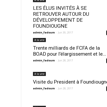
A la une
LES ÉLUS INVITÉS À SE
RETROUVER AUTOUR DU
DÉVELOPPEMENT DE
FOUNDIOUGNE
admin_fadoum
-
Jun 30, 2017
A la une
Trente milliards de FCFA de la
BOAD pour l’élargissement et le...
admin_fadoum
-
Jun 28, 2017
A la une
Visite du President à Foundiougn
admin_fadoum
-
Jun 28, 2017