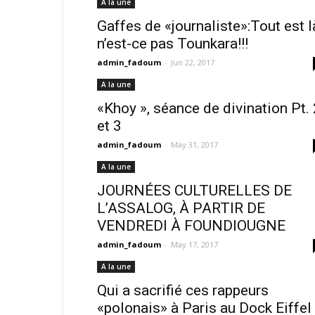
A la une
Gaffes de «journaliste»:Tout est l
n’est-ce pas Tounkara!!!
admin_fadoum
-
Jun 22, 2017
A la une
«Khoy », séance de divination Pt. 
et 3
admin_fadoum
-
May 31, 2017
A la une
JOURNÉES CULTURELLES DE
L’ASSALOG, À PARTIR DE
VENDREDI À FOUNDIOUGNE
admin_fadoum
-
May 17, 2017
A la une
Qui a sacrifié ces rappeurs
«polonais» à Paris au Dock Eiffel