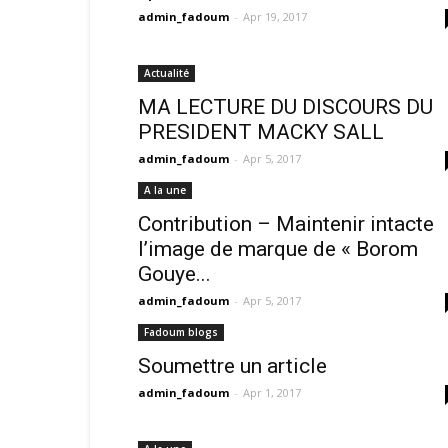
admin_fadoum
-
Apr 19, 2017
Actualité
MA LECTURE DU DISCOURS DU
PRESIDENT MACKY SALL
admin_fadoum
-
Apr 5, 2017
A la une
Contribution – Maintenir intacte
l’image de marque de « Borom
Gouye...
admin_fadoum
-
Apr 5, 2017
Fadoum blogs
Soumettre un article
admin_fadoum
-
Apr 1, 2017