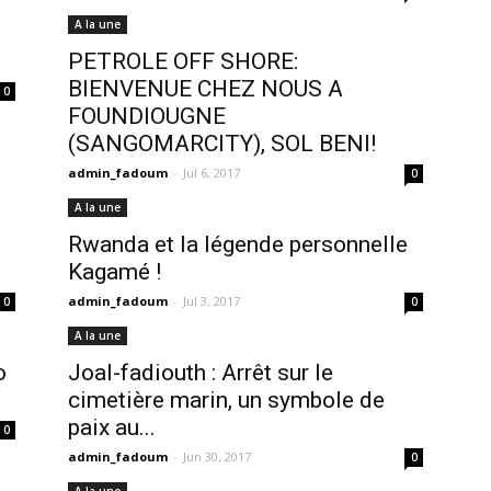
A la une
PETROLE OFF SHORE:
BIENVENUE CHEZ NOUS A
0
FOUNDIOUGNE
(SANGOMARCITY), SOL BENI!
admin_fadoum
-
Jul 6, 2017
0
A la une
Rwanda et la légende personnelle
Kagamé !
admin_fadoum
-
Jul 3, 2017
0
0
A la une
o
Joal-fadiouth : Arrêt sur le
cimetière marin, un symbole de
paix au...
0
admin_fadoum
-
Jun 30, 2017
0