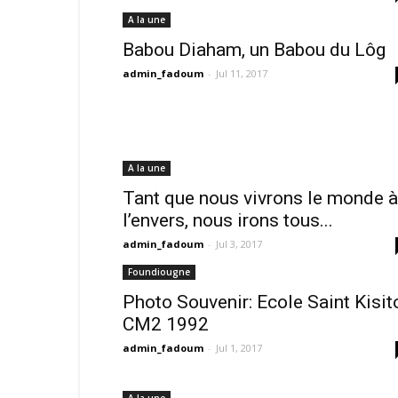
A la une
Babou Diaham, un Babou du Lôg
admin_fadoum
-
Jul 11, 2017
A la une
Tant que nous vivrons le monde à
l’envers, nous irons tous...
admin_fadoum
-
Jul 3, 2017
Foundiougne
Photo Souvenir: Ecole Saint Kisit
CM2 1992
admin_fadoum
-
Jul 1, 2017