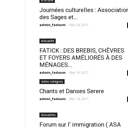
A la une
Journées culturelles : Associatio
des Sages et...
admin_fadoum
-
Mar 24, 2017
Actualité
FATICK : DES BREBIS, CHÈVRES
ET FOYERS AMÉLIORÉS À DES
MÉNAGES...
admin_fadoum
-
Mar 19, 2017
video-category
Chants et Danses Serere
admin_fadoum
-
Mar 16, 2017
Actualites
Forum sur l’ immigration ( ASA