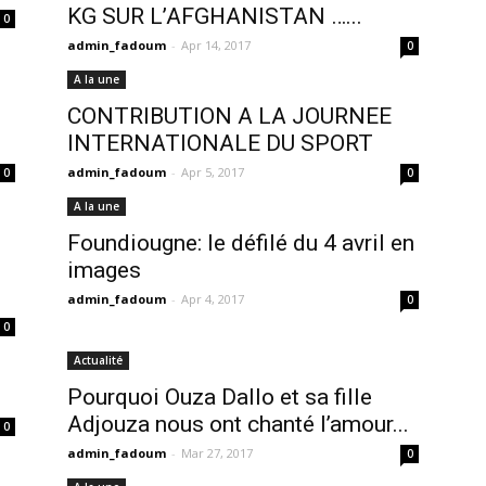
KG SUR L’AFGHANISTAN …...
0
admin_fadoum
-
Apr 14, 2017
0
A la une
CONTRIBUTION A LA JOURNEE
INTERNATIONALE DU SPORT
admin_fadoum
-
Apr 5, 2017
0
0
A la une
Foundiougne: le défilé du 4 avril en
images
admin_fadoum
-
Apr 4, 2017
0
0
Actualité
Pourquoi Ouza Dallo et sa fille
Adjouza nous ont chanté l’amour...
0
admin_fadoum
-
Mar 27, 2017
0