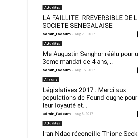
Actualites
LA FAILLITE IRREVERSIBLE DE 
SOCIETE SENEGALAISE
admin_fadoum
-
Aug 21, 2017
Actualites
Me Augustin Senghor réélu pour 
3eme mandat de 4 ans,...
admin_fadoum
-
Aug 15, 2017
A la une
Législatives 2017 : Merci aux
populations de Foundiougne pour
leur loyauté et...
admin_fadoum
-
Aug 8, 2017
Actualites
Iran Ndao réconcilie Thione Seck