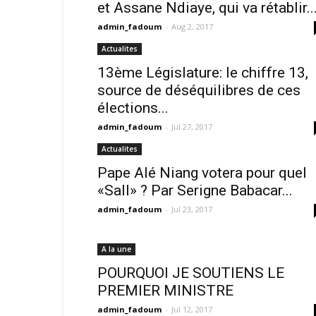
et Assane Ndiaye, qui va rétablir..
admin_fadoum
-
Aug 2, 2017
Actualites
13ème Législature: le chiffre 13,
source de déséquilibres de ces
élections...
admin_fadoum
-
Jul 27, 2017
Actualites
Pape Alé Niang votera pour quel
«Sall» ? Par Serigne Babacar...
admin_fadoum
-
Jul 23, 2017
A la une
POURQUOI JE SOUTIENS LE
PREMIER MINISTRE
admin_fadoum
-
Jul 12, 2017