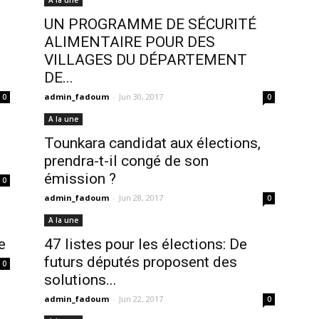
A la une
UN PROGRAMME DE SÉCURITÉ
ALIMENTAIRE POUR DES
VILLAGES DU DÉPARTEMENT
DE...
admin_fadoum
-
Jun 30, 2017
0
0
A la une
Tounkara candidat aux élections,
prendra-t-il congé de son
émission ?
0
admin_fadoum
-
Jun 28, 2017
0
A la une
e
47 listes pour les élections: De
futurs députés proposent des
0
solutions...
admin_fadoum
-
Jun 22, 2017
0