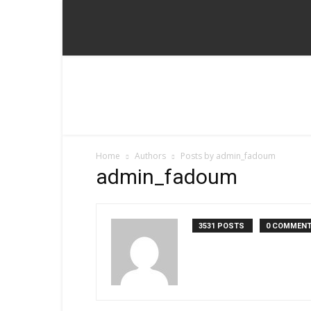
Fadoum
Home
Authors
Posts by admin_fadoum
admin_fadoum
3531 POSTS
0 COMMEN