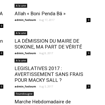
A la une
LA
Allah « Boni Penda Bâ »
admin_fadoum
-
Aug 17, 2017
0
0
A la une
un
LA DÉMISSION DU MAIRE DE
SOKONE, MA PART DE VÉRITÉ
admin_fadoum
-
Aug 8, 2017
0
0
A la une
LEGISLATIVES 2017 :
AVERTISSEMENT SANS FRAIS
POUR MACKY SALL ?
admin_fadoum
-
Aug 5, 2017
0
0
Foundiougne
Marche Hebdomadaire de