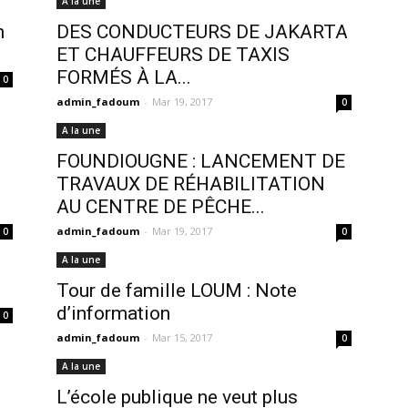
A la une
n
DES CONDUCTEURS DE JAKARTA
ET CHAUFFEURS DE TAXIS
FORMÉS À LA...
0
admin_fadoum
-
Mar 19, 2017
0
A la une
FOUNDIOUGNE : LANCEMENT DE
TRAVAUX DE RÉHABILITATION
AU CENTRE DE PÊCHE...
admin_fadoum
-
Mar 19, 2017
0
0
A la une
Tour de famille LOUM : Note
d’information
0
admin_fadoum
-
Mar 15, 2017
0
A la une
L’école publique ne veut plus