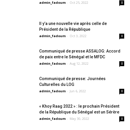
admin_fadoum
-
Oct 25, 2022
0
Il y’a une nouvelle vie après celle de
Président de la République
admin_fadoum
-
Oct 3, 2022
0
Communiqué de presse ASSALOG: Accord
de paix entre le Sénégal et le MFDC
admin_fadoum
-
Aug 12, 2022
0
Communiqué de presse: Journées
Culturelles du LOG
admin_fadoum
-
Jun 6, 2022
0
« Khoy Raag 2022 » : le prochain Président
de la République du Sénégal est un Sérère
admin_fadoum
-
May 30, 2022
0