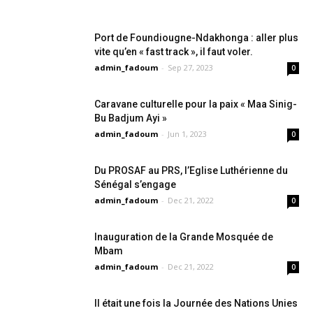
Port de Foundiougne-Ndakhonga : aller plus
vite qu’en « fast track », il faut voler.
admin_fadoum
-
Sep 27, 2023
0
Caravane culturelle pour la paix « Maa Sinig-
Bu Badjum Ayi »
admin_fadoum
-
Jun 1, 2023
0
Du PROSAF au PRS, l’Eglise Luthérienne du
Sénégal s’engage
admin_fadoum
-
Dec 21, 2022
0
Inauguration de la Grande Mosquée de
Mbam
admin_fadoum
-
Dec 21, 2022
0
Il était une fois la Journée des Nations Unies