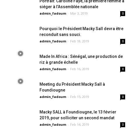
Portrait: Caroline Faye, la première femme à
siéger à l’Assemblée nationale
admin_fadoum
-
Mar 3, 2019
0
Pourquoi le Président Macky Sall devra être
reconduit sans souci.
admin_fadoum
-
Feb 18, 2019
0
Made In Africa : Sénégal, une production de
riz à grande échelle
admin_fadoum
-
Feb 16, 2019
0
Meeting du Président Macky Sall à
Foundiougne
admin_fadoum
-
Feb 15, 2019
0
Macky SALL à Foundiougne, le 13 février
2019, pour solliciter un second mandat
admin_fadoum
-
Feb 14, 2019
0