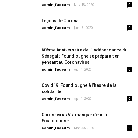
admin_fadoum
-
Nov 18, 2020
0
Leçons de Corona
admin_fadoum
-
Jun 18, 2020
0
60ème Anniversaire de l’Indépendance du
Sénégal : Foundiougne se préparait en
pensant au Coronavirus
admin_fadoum
-
Apr 4, 2020
0
Covid19: Foundiougne à l’heure de la
solidarité.
admin_fadoum
-
Apr 1, 2020
0
Coronavirus Vs. manque d’eau à
Foundiougne
admin_fadoum
-
Mar 30, 2020
0