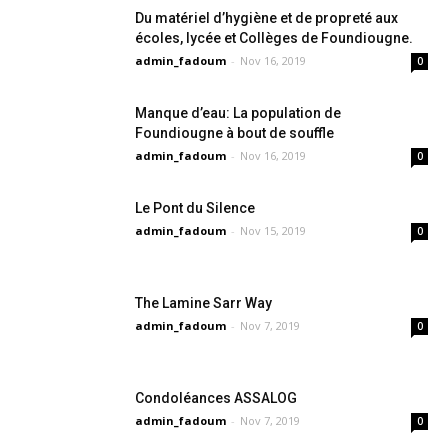
Du matériel d’hygiène et de propreté aux
écoles, lycée et Collèges de Foundiougne.
admin_fadoum
-
Nov 16, 2019
0
Manque d’eau: La population de
Foundiougne à bout de souffle
admin_fadoum
-
Nov 16, 2019
0
Le Pont du Silence
admin_fadoum
-
Nov 15, 2019
0
The Lamine Sarr Way
admin_fadoum
-
Nov 7, 2019
0
Condoléances ASSALOG
admin_fadoum
-
Nov 7, 2019
0