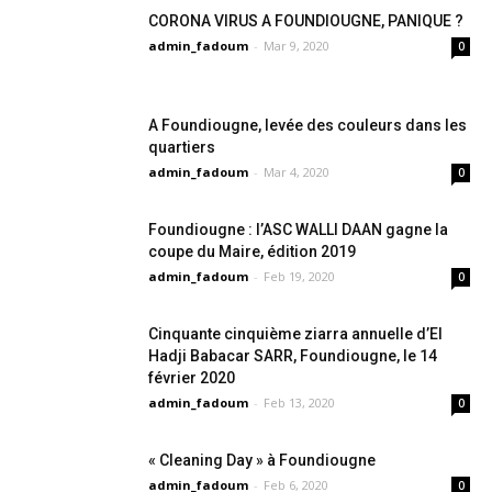
CORONA VIRUS A FOUNDIOUGNE, PANIQUE ?
admin_fadoum
-
Mar 9, 2020
0
A Foundiougne, levée des couleurs dans les
quartiers
admin_fadoum
-
Mar 4, 2020
0
Foundiougne : l’ASC WALLI DAAN gagne la
coupe du Maire, édition 2019
admin_fadoum
-
Feb 19, 2020
0
Cinquante cinquième ziarra annuelle d’El
Hadji Babacar SARR, Foundiougne, le 14
février 2020
admin_fadoum
-
Feb 13, 2020
0
« Cleaning Day » à Foundiougne
admin_fadoum
-
Feb 6, 2020
0