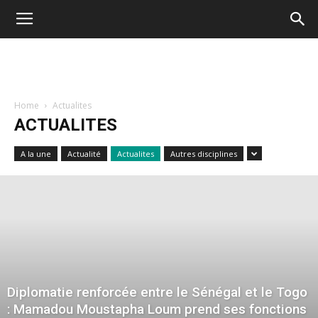
Home
Actualites
ACTUALITES
A la une
Actualité
Actualites
Autres disciplines
Diplomatie renforcée entre le Sénégal et le Togo
: Mamadou Moustapha Loum prend ses fonctions