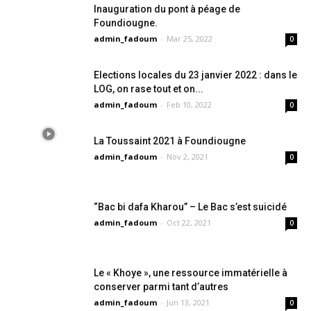
Inauguration du pont à péage de
Foundiougne.
admin_fadoum
-
Mar 25, 2022
0
Elections locales du 23 janvier 2022 : dans le
LOG, on rase tout et on...
admin_fadoum
-
Feb 10, 2022
0
La Toussaint 2021 à Foundiougne
admin_fadoum
-
Nov 2, 2021
0
“Bac bi dafa Kharou” – Le Bac s’est suicidé
admin_fadoum
-
Oct 22, 2021
0
Le « Khoye », une ressource immatérielle à
conserver parmi tant d’autres
admin_fadoum
-
Jun 13, 2021
0