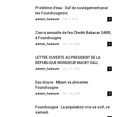
Problème d’eau : Ouf de soulagement pour
les Foundiougnois
admin_fadoum
-
Feb 3, 2019
0
Ziarra annuelle de feu Cheikh Babacar SARR,
à Foundiougne
admin_fadoum
-
Dec 15, 2018
0
LETTRE OUVERTE AU PRESIDENT DE LA
REPUBLIQUE MONSIEUR MACKY SALL
admin_fadoum
-
Dec 15, 2018
0
Eau douce : Mbam va alimenter
Foundiougne
admin_fadoum
-
Dec 14, 2018
0
Foundiougne : La population crie sa soif, ce
samedi