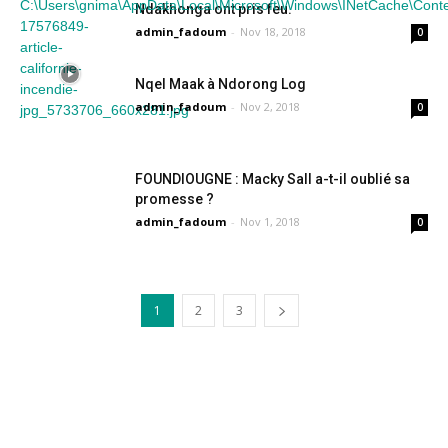
Ndakhonga ont pris feu.
admin_fadoum
-
Nov 18, 2018
0
Nqel Maak à Ndorong Log
admin_fadoum
-
Nov 2, 2018
0
FOUNDIOUGNE : Macky Sall a-t-il oublié sa
promesse ?
admin_fadoum
-
Nov 1, 2018
0
1
2
3