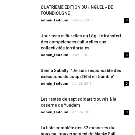
QUATRIEME EDITION DU « NGUEL » DE
FOUNDIOUGNE
admin_fadoum
-
May 25, 2019
0
Journées culturelles du Lôg: Le transfert
des compétences culturelles aux
collectivités territoriales
admin_fadoum
-
May 9, 2019
0
Sanna Sabally: “Je suis responsable des
exécutions du coup d’Etat en Gambie”
admin_fadoum
-
Apr 25, 2019
0
Les restes de sept soldats trouvés à la
caserne de Yundum
admin_fadoum
-
Apr 24, 2019
0
La liste complète des 32 ministres du
nouveau gouvernement de Macky Sall