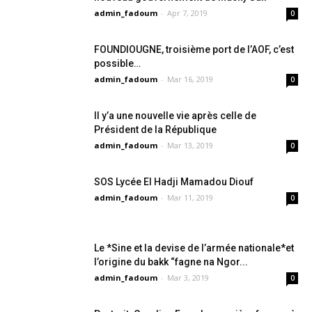
admin_fadoum
-
Apr 7, 2019
0
FOUNDIOUGNE, troisième port de l’AOF, c’est
possible…
admin_fadoum
-
Mar 16, 2019
0
Il y’a une nouvelle vie après celle de
Président de la République
admin_fadoum
-
Mar 13, 2019
0
SOS Lycée El Hadji Mamadou Diouf
admin_fadoum
-
Mar 11, 2019
0
Le *Sine et la devise de l’armée nationale*et
l’origine du bakk “fagne na Ngor...
admin_fadoum
-
Mar 3, 2019
0