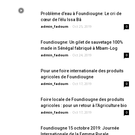
Problème d’eau à Foundiougne: Le cri de
cœur de l’élu Issa Bâ
admin_fadoum
-
Oct 25, 2019
0
Foundiougne: Un gilet de sauvetage 100%
made in Sénégal fabriqué à Mbam-Log
admin_fadoum
-
Oct 24, 2019
0
Pour une foire internationale des produits
agricoles de Foundiougne
admin_fadoum
-
Oct 17, 2019
0
Foire locale de Foundiougne des produits
agricoles : pour un retour à l’Agriculture bio
admin_fadoum
-
Oct 17, 2019
0
Foundiougne 15 octobre 2019: Journée
Internationale de la Femme Rurale