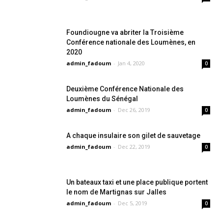
Foundiougne va abriter la Troisième
Conférence nationale des Loumènes, en
2020
admin_fadoum
-
Jan 4, 2020
0
Deuxième Conférence Nationale des
Loumènes du Sénégal
admin_fadoum
-
Dec 26, 2019
0
A chaque insulaire son gilet de sauvetage
admin_fadoum
-
Dec 22, 2019
0
Un bateaux taxi et une place publique portent
le nom de Martignas sur Jalles
admin_fadoum
-
Dec 5, 2019
0