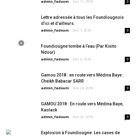
admin_fadoum
-
Dec 11, 2018
0
Lettre adressée à tous les Foundiougnois
d’ici et d’ailleurs.
admin_fadoum
-
Dec 7, 2018
0
Foundiougne tombe à l’eau (Par Kisito
Ndour)
admin_fadoum
-
Dec 6, 2018
0
Gamou 2018 : en route vers Médina Baye :
Cheikh Babacar SARR
admin_fadoum
-
Nov 24, 2018
0
GAMOU 2018 : En route vers Médina Baye,
Kaolack
admin_fadoum
-
Nov 20, 2018
0
Explosion à Foundiougne: Les cases de