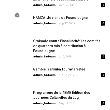
admin_fadoum
-
Oct 17, 2019
0
HAMZA :Je viens de Foundiougne
admin_fadoum
-
Aug 17, 2019
0
Croisade contre l’insalubrité: Les comités
de quartiers mis à contribution à
Foundiougne
admin_fadoum
-
Jul 7, 2019
0
Gambie: Yankuba Touray arrêtée
admin_fadoum
-
Jun 27, 2019
0
Programme de la 4ÈME Édition des
Journées Culturelles du Lôg
admin_fadoum
-
May 31, 2019
0