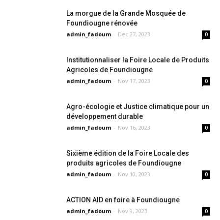
La morgue de la Grande Mosquée de
Foundiougne rénovée
admin_fadoum
-
Dec 27, 2023
0
Institutionnaliser la Foire Locale de Produits
Agricoles de Foundiougne
admin_fadoum
-
Nov 17, 2023
0
Agro-écologie et Justice climatique pour un
développement durable
admin_fadoum
-
Nov 16, 2023
0
Sixième édition de la Foire Locale des
produits agricoles de Foundiougne
admin_fadoum
-
Nov 10, 2023
0
ACTION AID en foire à Foundiougne
admin_fadoum
-
Nov 9, 2023
0