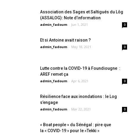
Association des Sages et Saltigués du Lôg
(ASSALOG): Note d’information
admin_fadoum
-
Jun 1, 2021
0
Et si Antoine avait raison ?
admin_fadoum
-
May 18, 2021
0
Lutte contre la COVID-19 à Foundiougne :
AREF remet ça
admin_fadoum
-
Apr 6, 2021
0
Résilience face aux inondations : le Log
s’engage
admin_fadoum
-
Mar 22, 2021
0
« Boat people » du Sénégal : pire que
la « COVID-19 » pour le «Tekki »